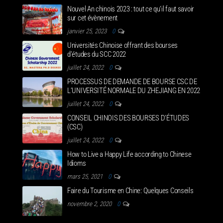
Nouvel An chinois 2023 : tout ce qu’il faut savoir
sur cet évènement
janvier 25, 2023
0
Universités Chinoise offrant des bourses
d’études du SCC 2022
juillet 24, 2022
0
PROCESSUS DE DEMANDE DE BOURSE CSC DE
L’UNIVERSITÉ NORMALE DU ZHEJIANG EN 2022
juillet 24, 2022
0
CONSEIL CHINOIS DES BOURSES D’ÉTUDES
(CSC)
juillet 24, 2022
0
How to Live a Happy Life according to Chinese
Idioms
mars 25, 2021
0
Faire du Tourisme en Chine: Quelques Conseils
novembre 2, 2020
0