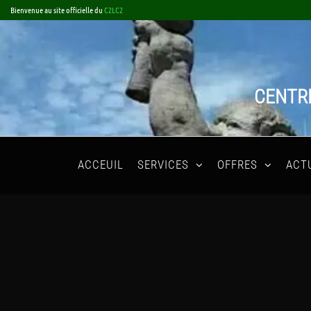
Skip
Bienvenue au site officielle du
C2LC2
to
the
content
CENTRE
ACCEUIL
SERVICES
OFFRES
ACT