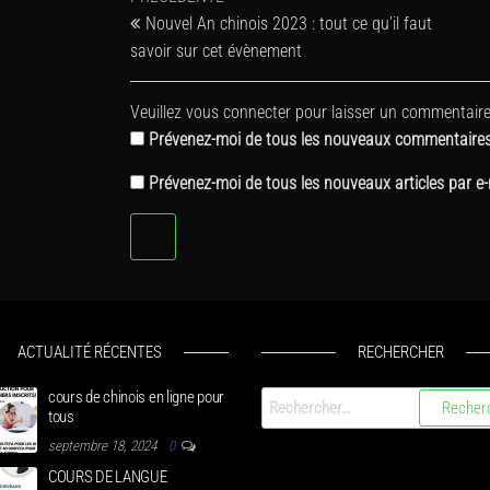
précédent
Nouvel An chinois 2023 : tout ce qu’il faut
de
savoir sur cet évènement
l’article
Veuillez vous connecter pour laisser un commentaire
Prévenez-moi de tous les nouveaux commentaires 
Prévenez-moi de tous les nouveaux articles par e-
ACTUALITÉ RÉCENTES
RECHERCHER
cours de chinois en ligne pour
Rechercher :
tous
septembre 18, 2024
0
COURS DE LANGUE