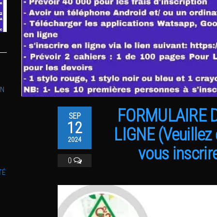
ON
FORMULAIRE D
SEP
12
LIGNE (Veuillez 
2024
vous inscrire
0
TÉ