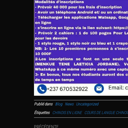
Publié dans
Blog
News
Uncategorized
Étiquettes
CHINOIS EN LIGNE
COURS DE LANGUE CHINOI
Navigation
Article
PRÉCÉDENTE