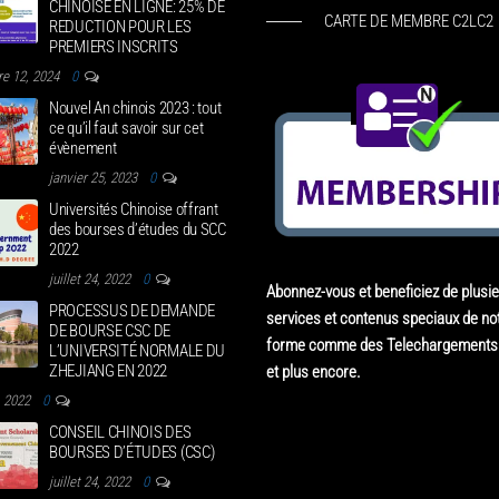
CHINOISE EN LIGNE: 25% DE
CARTE DE MEMBRE C2LC2
REDUCTION POUR LES
PREMIERS INSCRITS
e 12, 2024
0
Nouvel An chinois 2023 : tout
ce qu’il faut savoir sur cet
évènement
janvier 25, 2023
0
Universités Chinoise offrant
des bourses d’études du SCC
2022
juillet 24, 2022
0
Abonnez-vous et beneficiez de plusi
PROCESSUS DE DEMANDE
services et contenus speciaux de not
DE BOURSE CSC DE
forme comme des Telechargements 
L’UNIVERSITÉ NORMALE DU
ZHEJIANG EN 2022
et plus encore.
4, 2022
0
CONSEIL CHINOIS DES
BOURSES D’ÉTUDES (CSC)
juillet 24, 2022
0