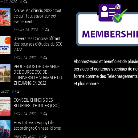
e 12, 2024
0
Nouvel An chinois 2023 : tout
ce qu’il faut savoir sur cet
évènement
janvier 25, 2023
0
Universités Chinoise offrant
des bourses d’études du SCC
2022
juillet 24, 2022
0
Abonnez-vous et beneficiez de plusi
PROCESSUS DE DEMANDE
services et contenus speciaux de not
DE BOURSE CSC DE
forme comme des Telechargements 
L’UNIVERSITÉ NORMALE DU
ZHEJIANG EN 2022
et plus encore.
4, 2022
0
CONSEIL CHINOIS DES
BOURSES D’ÉTUDES (CSC)
juillet 24, 2022
0
How to Live a Happy Life
according to Chinese Idioms
mars 25, 2021
0