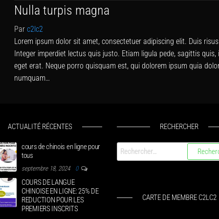
Nulla turpis magna
Par
c2lc2
Lorem ipsum dolor sit amet, consectetuer adipiscing elit. Duis ris
Integer imperdiet lectus quis justo. Etiam ligula pede, sagittis quis,
eget erat. Neque porro quisquam est, qui dolorem ipsum quia dolor s
numquam…
ACTUALITÉ RÉCENTES
RECHERCHER
cours de chinois en ligne pour
tous
septembre 18, 2024
0
COURS DE LANGUE
CHINOISE EN LIGNE: 25% DE
CARTE DE MEMBRE C2LC2
REDUCTION POUR LES
PREMIERS INSCRITS