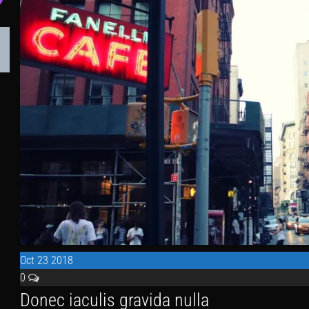
Oct
23
2018
0
Donec iaculis gravida nulla