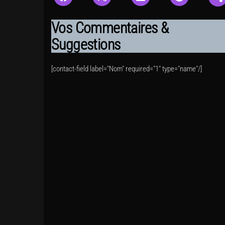
Vos Commentaires &
Suggestions
[contact-field label="Nom" required="1" type="name"/]