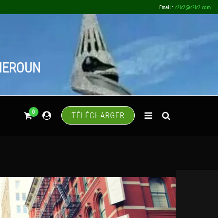
Email :
c2lc2@c2lc2.com
AMEROUN
0
TÉLÉCHARGER