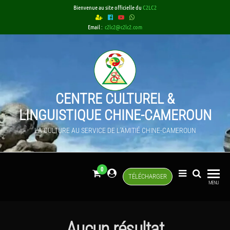
Skip
Bienvenue au site officielle du
C2LC2
to
Email :
c2lc2@c2lc2.com
the
content
CENTRE CULTUREL &
LINGUISTIQUE CHINE-CAMEROUN
LA CULTURE AU SERVICE DE L'AMITIÉ CHINE-CAMEROUN
0
TÉLÉCHARGER
MENU
Aucun résultat