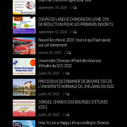
cours de chinois en ligne pour tous
septembre 18, 2024
0
COURS DE LANGUE CHINOISE EN LIGNE: 25%
DE REDUCTION POUR LES PREMIERS INSCRITS
septembre 12, 2024
0
Nouvel An chinois 2023 : tout ce qu’il faut savoir
sur cet évènement
janvier 25, 2023
0
Universités Chinoise offrant des bourses
d’études du SCC 2022
juillet 24, 2022
0
PROCESSUS DE DEMANDE DE BOURSE CSC DE
L’UNIVERSITÉ NORMALE DU ZHEJIANG EN 2022
juillet 24, 2022
0
CONSEIL CHINOIS DES BOURSES D’ÉTUDES
(CSC)
juillet 24, 2022
0
How to Live a Happy Life according to Chinese