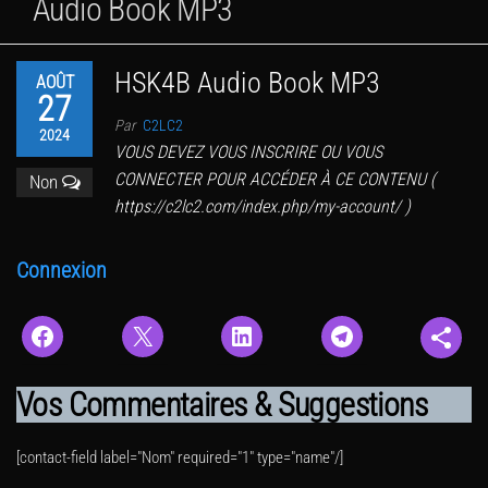
Audio Book MP3
HSK4B Audio Book MP3
AOÛT
27
Par
C2LC2
2024
VOUS DEVEZ VOUS INSCRIRE OU VOUS
CONNECTER POUR ACCÉDER À CE CONTENU (
Non
https://c2lc2.com/index.php/my-account/ )
Connexion
Vos Commentaires & Suggestions
[contact-field label="Nom" required="1" type="name"/]