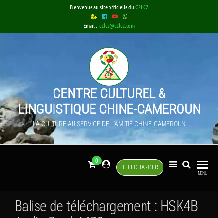
Skip
Bienvenue au site officielle du
C2LC2
to
Email :
c2lc2@c2lc2.com
the
content
CENTRE CULTUREL &
LINGUISTIQUE CHINE-CAMEROUN
LA CULTURE AU SERVICE DE L'AMITIÉ CHINE-CAMEROUN
0
TÉLÉCHARGER
MENU
Balise de téléchargement :
HSK4B