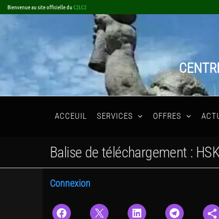
Skip
Bienvenue au site officielle du
C2LC2
to
the
content
CENTRE
ACCEUIL
SERVICES
OFFRES
ACT
Balise de téléchargement :
HSK
Connexion