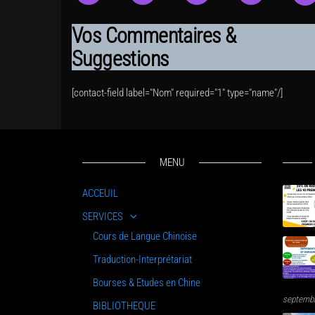
Vos Commentaires &
Suggestions
[contact-field label="Nom" required="1" type="name"/]
MENU
ACCEUIL
SERVICES
Cours de Langue Chinoise
Traduction-Interprétariat
Bourses & Etudes en Chine
septembr
BIBLIOTHEQUE