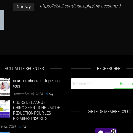
https://c2lc2.com/index.php/my-account/ )
Non
ACTUALITÉ RÉCENTES
RECHERCHER
cours de chinois en ligne pour
Rechercher :
tous
septembre 18, 2024
0
COURS DE LANGUE
CHINOISE EN LIGNE: 25% DE
CARTE DE MEMBRE C2LC2
REDUCTION POUR LES
PREMIERS INSCRITS
e 12, 2024
0