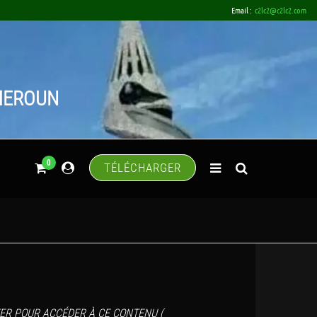
Email :
c2lc2@c2lc2.com
AMEROUN
0
TÉLÉCHARGER
ER POUR ACCÉDER À CE CONTENU (