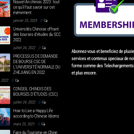
Nouvel An chinois 2023 : tout
ce qu’il faut savoir sur cet
évènement
janvier 25, 2023
0
Universités Chinoise offrant
des bourses d’études du SCC
2022
juillet 24, 2022
0
Abonnez-vous et beneficiez de plusi
PROCESSUS DE DEMANDE
services et contenus speciaux de not
DE BOURSE CSC DE
forme comme des Telechargements 
L’UNIVERSITÉ NORMALE DU
ZHEJIANG EN 2022
et plus encore.
4, 2022
0
CONSEIL CHINOIS DES
BOURSES D’ÉTUDES (CSC)
juillet 24, 2022
0
How to Live a Happy Life
according to Chinese Idioms
mars 25, 2021
0
Faire du Tourisme en Chine: