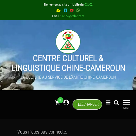
Bienvenue au site officielle du
C2LC2
Email :
c2lc2@c2lc2.com
CENTRE CULTUREL &
LINGUISTIQUE CHINE-CAMEROUN
LA CULTURE AU SERVICE DE L'AMITIÉ CHINE-CAMEROUN
0
TÉLÉCHARGER
MENU
Vous n’êtes pas connecté.